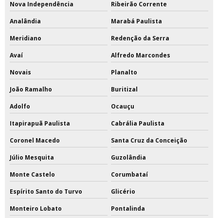
Nova Independência
Ribeirão Corrente
Analândia
Marabá Paulista
Meridiano
Redenção da Serra
Avaí
Alfredo Marcondes
Novais
Planalto
João Ramalho
Buritizal
Adolfo
Ocauçu
Itapirapuã Paulista
Cabrália Paulista
Coronel Macedo
Santa Cruz da Conceição
Júlio Mesquita
Guzolândia
Monte Castelo
Corumbataí
Espírito Santo do Turvo
Glicério
Monteiro Lobato
Pontalinda