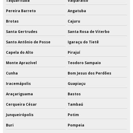
Taquarituba
Valparaíso
Pereira Barreto
Angatuba
Brotas
Cajuru
Santa Gertrudes
Santa Rosa de Viterbo
Santo Antônio de Posse
Igaraçu do Tietê
Capela do Alto
Pirajuí
Monte Aprazível
Teodoro Sampaio
Cunha
Bom Jesus dos Perdões
Iracemápolis
Guapiaçu
Araçariguama
Bastos
Cerqueira César
Tambaú
Junqueirópolis
Potim
Buri
Pompeia