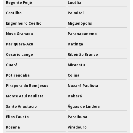
Regente Feijó
Lucélia
Castilho
Palmital
Engenheiro Coelho
Miguelópolis
Nova Granada
Paranapanema
Pariquera-Açu
Itatinga
Cesário Lange
Ribeirão Branco
Guará
Miracatu
Potirendaba
Colina
Pirapora do Bom Jesus
Nazaré Paulista
Monte Azul Paulista
Itaberá
Santo Anastácio
Águas de Lindóia
Elias Fausto
Paraibuna
Rosana
Viradouro