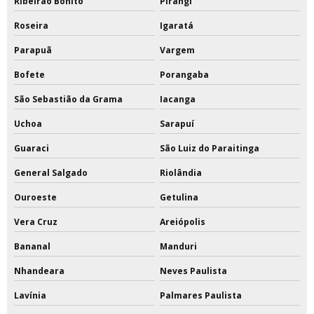
Ribeirão Bonito
Pirangi
Roseira
Igaratá
Parapuã
Vargem
Bofete
Porangaba
São Sebastião da Grama
Iacanga
Uchoa
Sarapuí
Guaraci
São Luiz do Paraitinga
General Salgado
Riolândia
Ouroeste
Getulina
Vera Cruz
Areiópolis
Bananal
Manduri
Nhandeara
Neves Paulista
Lavínia
Palmares Paulista