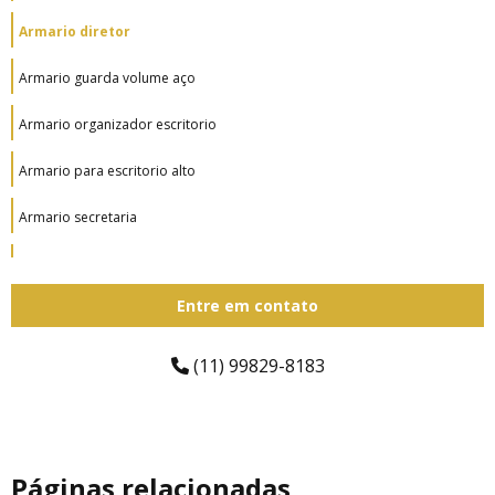
Armario diretor
Armario guarda volume aço
Armario organizador escritorio
Armario para escritorio alto
Armario secretaria
Cadeira de escritorio para cliente
Entre em contato
Cadeira e mesa de escritorio
Cadeira executiva ergonomica
(11) 99829-8183
Cadeira executiva giratória
Cadeira executiva giratória preço
Páginas relacionadas