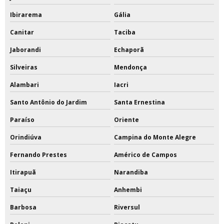
Ibirarema
Gália
Canitar
Taciba
Jaborandi
Echaporã
Silveiras
Mendonça
Alambari
Iacri
Santo Antônio do Jardim
Santa Ernestina
Paraíso
Oriente
Orindiúva
Campina do Monte Alegre
Fernando Prestes
Américo de Campos
Itirapuã
Narandiba
Taiaçu
Anhembi
Barbosa
Riversul