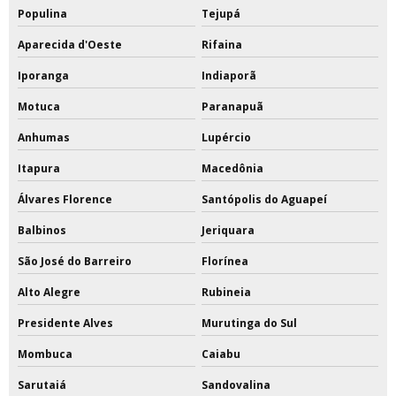
Populina
Tejupá
Aparecida d'Oeste
Rifaina
Iporanga
Indiaporã
Motuca
Paranapuã
Anhumas
Lupércio
Itapura
Macedônia
Álvares Florence
Santópolis do Aguapeí
Balbinos
Jeriquara
São José do Barreiro
Florínea
Alto Alegre
Rubineia
Presidente Alves
Murutinga do Sul
Mombuca
Caiabu
Sarutaiá
Sandovalina