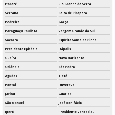
Itararé
Rio Grande da Serra
Serrana
Salto de Pirapora
Pedreira
Garça
Paraguaçu Paulista
Vargem Grande do Sul
Socorro
Espírito Santo do Pinhal
Presidente Epitácio
Itápolis
Guaíra
Novo Horizonte
Orlândia
São Pedro
Agudos
Tietê
Pontal
Ituverava
Jarinu
Guariba
São Manuel
José Bonifácio
Iperó
Presidente Venceslau