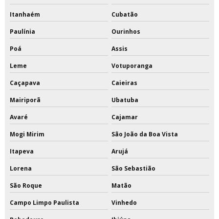
Itanhaém
Cubatão
Paulínia
Ourinhos
Poá
Assis
Leme
Votuporanga
Caçapava
Caieiras
Mairiporã
Ubatuba
Avaré
Cajamar
Mogi Mirim
São João da Boa Vista
Itapeva
Arujá
Lorena
São Sebastião
São Roque
Matão
Campo Limpo Paulista
Vinhedo