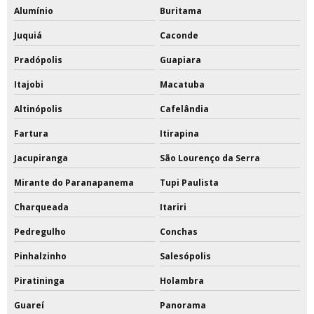
Alumínio
Buritama
Juquiá
Caconde
Pradópolis
Guapiara
Itajobi
Macatuba
Altinópolis
Cafelândia
Fartura
Itirapina
Jacupiranga
São Lourenço da Serra
Mirante do Paranapanema
Tupi Paulista
Charqueada
Itariri
Pedregulho
Conchas
Pinhalzinho
Salesópolis
Piratininga
Holambra
Guareí
Panorama