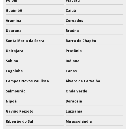
Poloni
Piacatu
Guaimbê
Caiuá
Aramina
Coroados
Ubarana
Braúna
Santa Maria da Serra
Barra do Chapéu
Ubirajara
Pratânia
Sabino
Indiana
Lagoinha
Canas
Campos Novos Paulista
Álvaro de Carvalho
Salmourão
Onda Verde
Nipoã
Boraceia
Gavião Peixoto
Luiziânia
Ribeirão do Sul
Mirassolândia