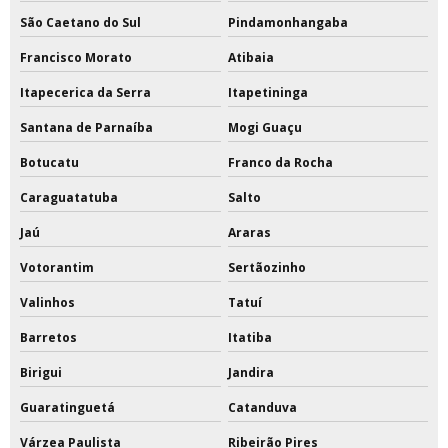
São Caetano do Sul
Pindamonhangaba
Francisco Morato
Atibaia
Itapecerica da Serra
Itapetininga
Santana de Parnaíba
Mogi Guaçu
Botucatu
Franco da Rocha
Caraguatatuba
Salto
Jaú
Araras
Votorantim
Sertãozinho
Valinhos
Tatuí
Barretos
Itatiba
Birigui
Jandira
Guaratinguetá
Catanduva
Várzea Paulista
Ribeirão Pires