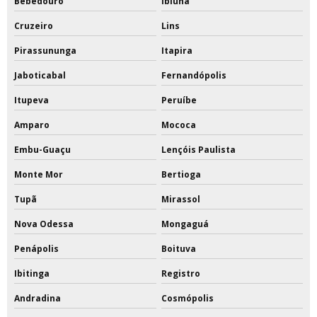
Bebedouro
Ibiúna
Cruzeiro
Lins
Pirassununga
Itapira
Jaboticabal
Fernandópolis
Itupeva
Peruíbe
Amparo
Mococa
Embu-Guaçu
Lençóis Paulista
Monte Mor
Bertioga
Tupã
Mirassol
Nova Odessa
Mongaguá
Penápolis
Boituva
Ibitinga
Registro
Andradina
Cosmópolis