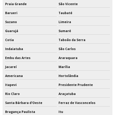
Praia Grande
São Vicente
Barueri
Taubaté
Suzano
Limeira
Guarujá
Sumaré
Cotia
Taboão da Serra
Indaiatuba
São Carlos
Embu das Artes
Araraquara
Jacareí
Marília
Americana
Hortolândia
Itapevi
Presidente Prudente
Rio Claro
Araçatuba
Santa Bárbara d'Oeste
Ferraz de Vasconcelos
Bragança Paulista
Itu