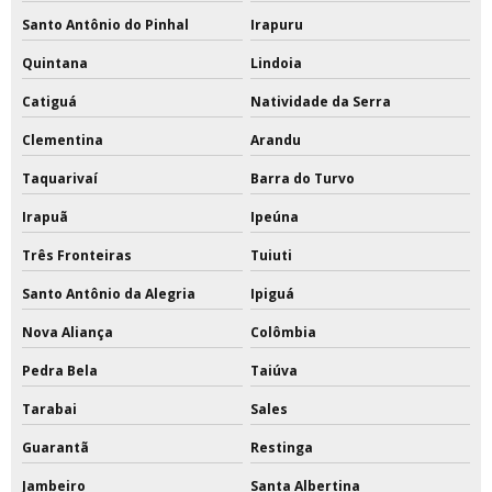
Santo Antônio do Pinhal
Irapuru
Quintana
Lindoia
Catiguá
Natividade da Serra
Clementina
Arandu
Taquarivaí
Barra do Turvo
Irapuã
Ipeúna
Três Fronteiras
Tuiuti
Santo Antônio da Alegria
Ipiguá
Nova Aliança
Colômbia
Pedra Bela
Taiúva
Tarabai
Sales
Guarantã
Restinga
Jambeiro
Santa Albertina