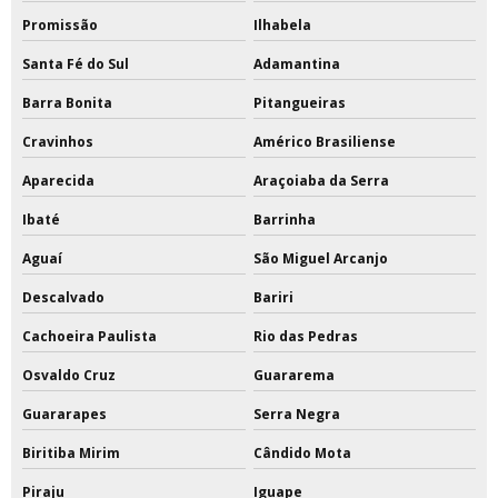
Promissão
Ilhabela
Santa Fé do Sul
Adamantina
Barra Bonita
Pitangueiras
Cravinhos
Américo Brasiliense
Aparecida
Araçoiaba da Serra
Ibaté
Barrinha
Aguaí
São Miguel Arcanjo
Descalvado
Bariri
Cachoeira Paulista
Rio das Pedras
Osvaldo Cruz
Guararema
Guararapes
Serra Negra
Biritiba Mirim
Cândido Mota
Piraju
Iguape