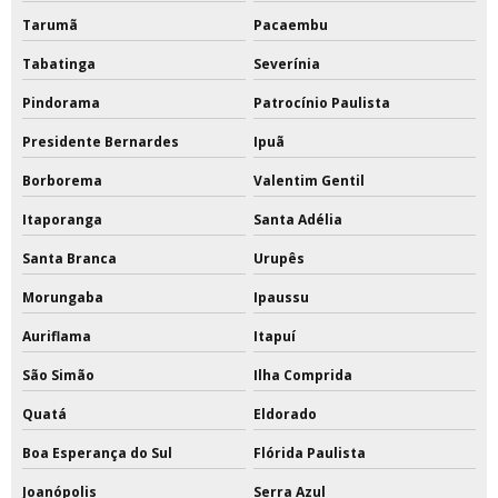
Tarumã
Pacaembu
Tabatinga
Severínia
Pindorama
Patrocínio Paulista
Presidente Bernardes
Ipuã
Borborema
Valentim Gentil
Itaporanga
Santa Adélia
Santa Branca
Urupês
Morungaba
Ipaussu
Auriflama
Itapuí
São Simão
Ilha Comprida
Quatá
Eldorado
Boa Esperança do Sul
Flórida Paulista
Joanópolis
Serra Azul