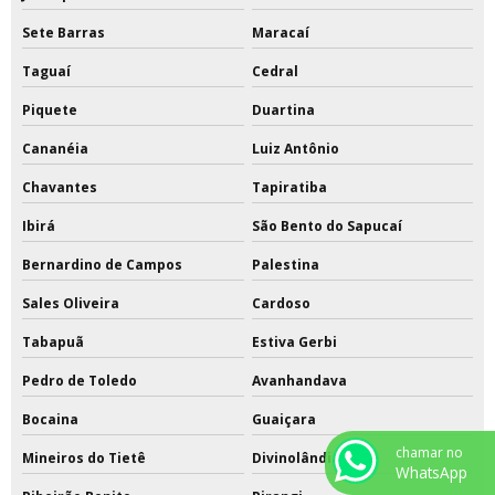
Sete Barras
Maracaí
Taguaí
Cedral
Piquete
Duartina
Cananéia
Luiz Antônio
Chavantes
Tapiratiba
Ibirá
São Bento do Sapucaí
Bernardino de Campos
Palestina
Sales Oliveira
Cardoso
Tabapuã
Estiva Gerbi
Pedro de Toledo
Avanhandava
Bocaina
Guaiçara
chamar no
Mineiros do Tietê
Divinolândia
WhatsApp