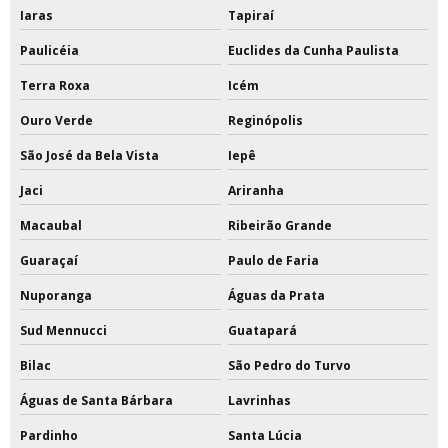
Iaras
Tapiraí
Paulicéia
Euclides da Cunha Paulista
Terra Roxa
Icém
Ouro Verde
Reginópolis
São José da Bela Vista
Iepê
Jaci
Ariranha
Macaubal
Ribeirão Grande
Guaraçaí
Paulo de Faria
Nuporanga
Águas da Prata
Sud Mennucci
Guatapará
Bilac
São Pedro do Turvo
Águas de Santa Bárbara
Lavrinhas
Pardinho
Santa Lúcia