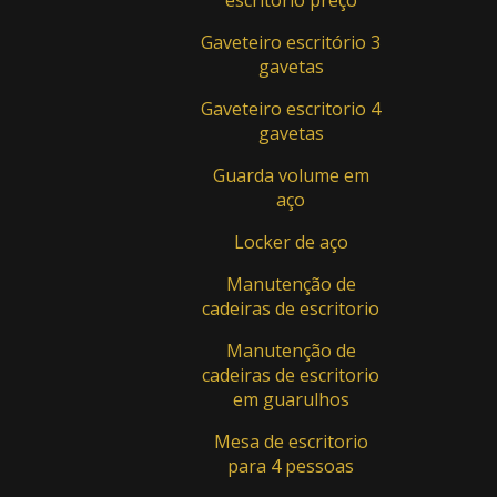
escritorio preço
Balcão Recepção - Cod.: BC - 004
Gaveteiro escritório 3
Balcão Recepção - Cod.: BC - 005
gavetas
Balcão Recepção - Cod.: BC - 006
Gaveteiro escritorio 4
gavetas
Balcão Recepção - Cod.: BC - 007
Guarda volume em
Balcão Recepção - Cod.: BC-002
aço
Moveis para recepção - Cod.: 44451
Locker de aço
Cadeiras Para Escritório
Manutenção de
cadeiras de escritorio
Poltrana Diretor - Cod.: FK.TIME.PR
Manutenção de
Poltrona Diretor - Cod.: FK.ELITE.PR
cadeiras de escritorio
Poltrona Diretor - Cod.: FK.LISS.PR
em guarulhos
Mesa de escritorio
Call Centers
para 4 pessoas
Call Center - Cod.: Ambiente 04