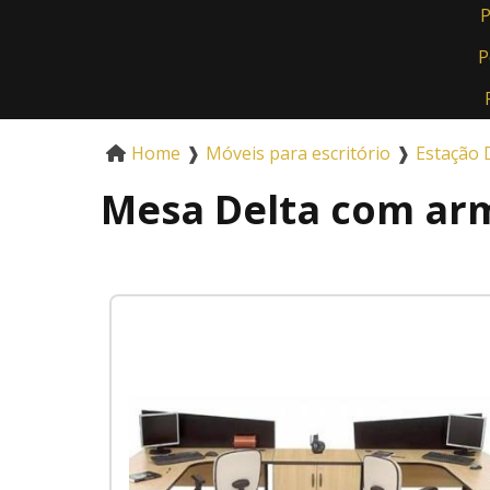
P
P
Home
❱
Móveis para escritório
❱
Estação 
Mesa Delta com armá