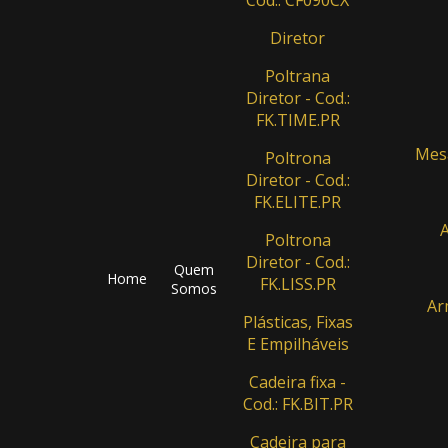
Diretor
Poltrana
Diretor - Cod.:
FK.TIME.PR
Mesa
Poltrona
Diretor - Cod.:
FK.ELITE.PR
A
Poltrona
Diretor - Cod.:
Quem
Home
FK.LISS.PR
Somos
Ar
Plásticas, Fixas
E Empilháveis
Cadeira fixa -
Cod.: FK.BIT.PR
Cadeira para