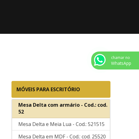
Estação De Trabalho
Mesa Delta - Cod.: cod. 725404
Mesa Delta - Cod.: cod. 725456
Mesa Delta - Cod.: cod. 75
Mesa Delta - Cod.: cod. 751414
chamar no
WhatsApp
Mesa Delta - Cod.: cod. 78
Mesa Delta - Cod.: cod. 781414
MÓVEIS PARA ESCRITÓRIO
Mesa Delta 120º - Cod.: cod.78120
Mesa Delta com armário - Cod.: cod.
52
Mesa Delta e Meia Lua - Cod.: 521515
Mesa Delta em MDF - Cod.: cod. 25520