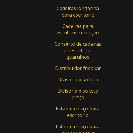
Cadeiras longarina
para escritorio
Cadeiras para
escritorio recepção
Conserto de cadeiras
de escritorio
guarulhos
Distribuidor frisokar
Divisoria piso teto
Divisoria piso teto
preço
Balcões Recepção
Estante de aço para
Balcão Recepção - Cod.: BC - 001
escritorio
Balcão Recepção - Cod.: BC - 003
Estante de aço para