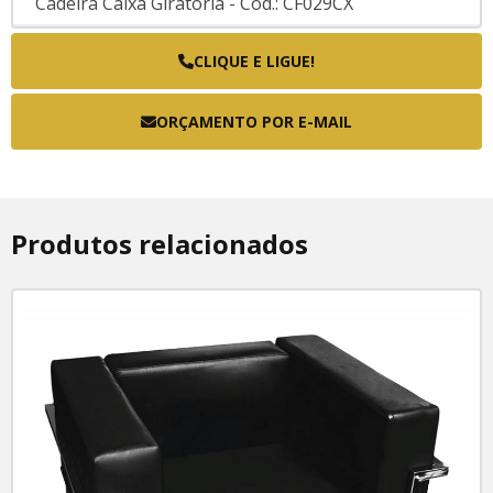
Cadeira Caixa Giratória - Cod.: CF029CX
Cadeira Caixa Giratória - Cod.: CF090CX
CLIQUE E LIGUE!
Diretor
ORÇAMENTO POR E-MAIL
Poltrana Diretor - Cod.: FK.TIME.PR
Poltrona Diretor - Cod.: FK.ELITE.PR
Poltrona Diretor - Cod.: FK.LISS.PR
Produtos relacionados
Plásticas, Fixas E Empilháveis
Cadeira fixa - Cod.: FK.BIT.PR
Cadeira para treinamento - Cod.: CF100
Presidente
Poltrona Presidente - Cod.: CF085BC.CR
Poltrona Presidente - Cod.: CF115BC.PR