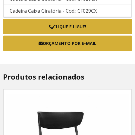
Cadeira Caixa Giratória - Cod.: CF029CX
Cadeira Caixa Giratória - Cod.: CF090CX
CLIQUE E LIGUE!
Diretor
ORÇAMENTO POR E-MAIL
Poltrana Diretor - Cod.: FK.TIME.PR
Poltrona Diretor - Cod.: FK.ELITE.PR
Poltrona Diretor - Cod.: FK.LISS.PR
Produtos relacionados
Plásticas, Fixas E Empilháveis
Cadeira fixa - Cod.: FK.BIT.PR
Cadeira para treinamento - Cod.: CF100
Presidente
Poltrona Presidente - Cod.: CF085BC.CR