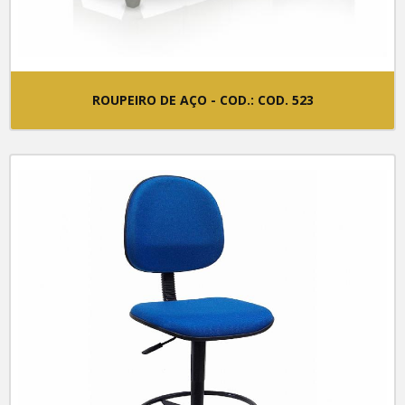
ROUPEIRO DE AÇO - COD.: COD. 523