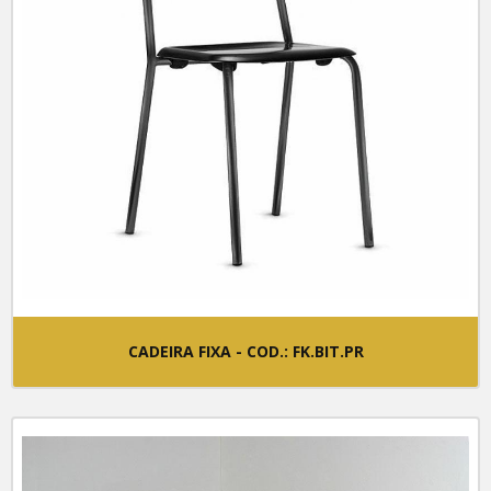
Poltrona Presidente - Cod.: CF115BC.PR
Poltrona Presidente - Cod.: CF215.CR
Poltrona Presidente - Cod.: CF415.BC.PR
Poltrona Presidente - Cod.: CF705.BCH.PR
Universitárias
Cadeira Universitária - Cod.: CF090SKIUNI
Cadeira Universitária - Cod.: UNI-002
Cadeira Universitária - Cod.: Uni-003
CADEIRA FIXA - COD.: FK.BIT.PR
Cadeira Universitária - Cod.: UNI-004