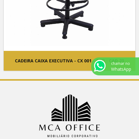
CADEIRA CAIXA EXECUTIVA - CX 001 - COD.: CAD 23
chamar no
WhatsApp