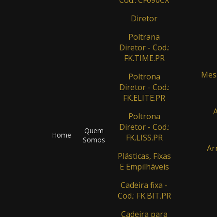
Diretor
Poltrana
Diretor - Cod.:
FK.TIME.PR
Mesa
Poltrona
Diretor - Cod.:
FK.ELITE.PR
A
Poltrona
Diretor - Cod.:
Quem
Home
FK.LISS.PR
Somos
Ar
Plásticas, Fixas
E Empilháveis
Cadeira fixa -
Cod.: FK.BIT.PR
Cadeira para