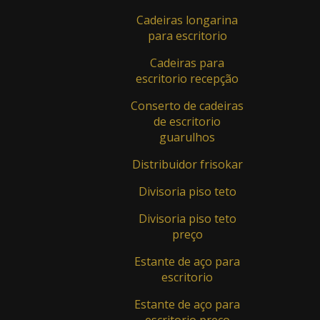
Cadeiras longarina
Mesa de Reunião - Cod.: MR-004
para escritorio
Mesa de Reunião - Cod.: MR-005
Cadeiras para
escritorio recepção
Mesa de Reunião Redonda - Cod.: MR-
001
Conserto de cadeiras
de escritorio
Móveis De Aço
guarulhos
Armário alto de aço - Cod.: cod. 550
Distribuidor frisokar
Armário baixo - Cod.: cod. 393
Divisoria piso teto
Armário ferramenteiro - Cod.: Cod 002
Divisoria piso teto
preço
Arquivo de aço - Cod.: Cod 516
Estante de aço para
Roupeiro de aço - Cod.: cod. 523
escritorio
Roupeiro de aço - Cod.: cod. 524
Estante de aço para