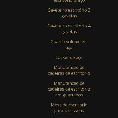
escritorio preço
Piso Elevado
Gaveteiro escritório 3
Piso Elevado - Cod.: PE-005
gavetas
Piso Elevado - Cod.: PE-007
Gaveteiro escritorio 4
gavetas
Piso Elevado - Cod.: PE-008
Guarda volume em
Piso Elevado ideal para Coworking -
aço
Cod.: PE-004
Locker de aço
Piso Elevado ideal para escritórios -
Cod.: PE-001
Manutenção de
cadeiras de escritorio
Piso Elevado ideal para Escritórios
Compartilhados - Cod.: PE-003
Manutenção de
cadeiras de escritorio
Pisos elevado para auditórios e
em guarulhos
escritórios - Cod.: PE-002
Mesa de escritorio
Pisos elevados - Cod.: PE-006
para 4 pessoas