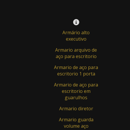
Balcão Recepção - Cod.: BC - 007
Balcão Recepção - Cod.: BC-002
Moveis para recepção - Cod.: 44451
Armário alto
Cadeiras Para Escritório
executivo
Poltrana Diretor - Cod.: FK.TIME.PR
Armario arquivo de
aço para escritorio
Poltrona Diretor - Cod.: FK.ELITE.PR
Armario de aço para
Poltrona Diretor - Cod.: FK.LISS.PR
escritorio 1 porta
Call Centers
Armario de aço para
escritorio em
Call Center - Cod.: Ambiente 04
guarulhos
Call Center - Cod.: Call 007
Armario diretor
Call center - Cod.: Call pop
Armario guarda
volume aço
Call Center - Cod.: R 11