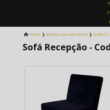
P
P
Home
❱
Móveis para escritório
❱
Sofás E 
Sofá Recepção - Cod