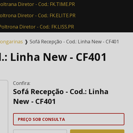
oltrana Diretor - Cod.: FK.TIME.PR
oltrona Diretor - Cod.: FK.ELITE.PR
Poltrona Diretor - Cod.: FK.LISS.PR
Longarinas
❱
Sofá Recepção - Cod.: Linha New - CF401
.: Linha New - CF401
Confira:
Sofá Recepção - Cod.: Linha
New - CF401
PREÇO SOB CONSULTA