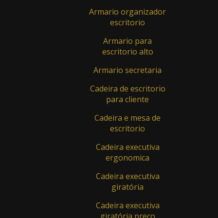
Armario organizador
Diretoria E Linha Executiva
escritorio
Mesa de Diretoria - Cod.: 44524
Armario para
escritorio alto
Mesa de Diretoria - Cod.: 56562
Armario secretaria
Mesa de Diretoria - Cod.: 744158
Cadeira de escritorio
Mesa de Diretoria - Cod.: 8718AGO14
para cliente
Mesa Executiva - Cod.: 25860
Cadeira e mesa de
escritorio
Mesa Executiva - Cod.: 740156
Cadeira executiva
Mesa Executiva - Cod.: MO.Exe 01
ergonomica
Estação De Trabalho
Cadeira executiva
giratória
Mesa Delta - Cod.: cod. 725404
Cadeira executiva
Mesa Delta - Cod.: cod. 725456
giratória preço