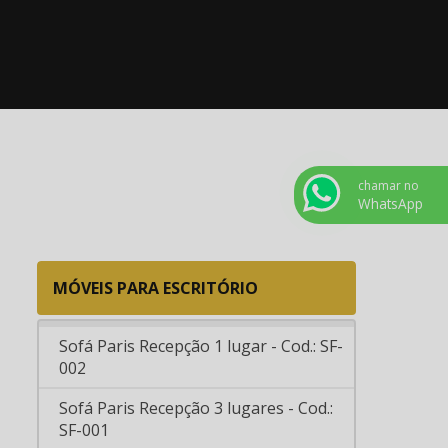
Cod.: RF-001
Mesa para Refeitório e Treinamento -
Cod.: RF-002
Mesa para Refeitório e Treinamento -
Cod.: RF-004
Mesa para Refeitórios com banquetas
chamar no
WhatsApp
- Cod.: RF-003
Mesa Treinamento / Apresentações -
Cod.: TNO-001
MÓVEIS PARA ESCRITÓRIO
Sofás E Longarinas
Sofá Paris Recepção 1 lugar - Cod.: SF-
002
Sofá Paris Recepção 3 lugares - Cod.:
SF-001