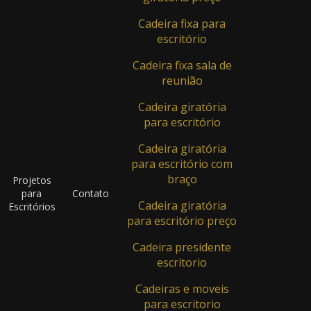
Mesa Delta - Cod.: cod. 75
Cadeira fixa para
escritório
Mesa Delta - Cod.: cod. 751414
Cadeira fixa sala de
Mesa Delta - Cod.: cod. 78
reunião
Mesa Delta - Cod.: cod. 781414
Cadeira giratória
para escritório
Mesa Delta 120º - Cod.: cod.78120
Cadeira giratória
Mesa Delta com armário - Cod.: cod.
para escritório com
52
braço
Projetos
para
Contato
Mesa Delta e Meia Lua - Cod.: 521515
Cadeira giratória
Escritórios
para escritório preço
Mesa Delta em MDF - Cod.: cod. 25520
Cadeira presidente
Mesas De Reunião
escritorio
Mesa de Reunião - Cod.: 44832
Cadeiras e moveis
para escritorio
Mesa de Reunião - Cod.: MR-003