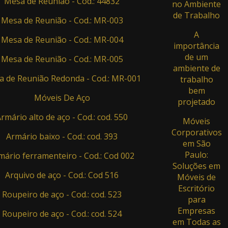
Mesa de Reunião - Cod.: 44832
no Ambiente
de Trabalho
Mesa de Reunião - Cod.: MR-003
A
Mesa de Reunião - Cod.: MR-004
importância
de um
Mesa de Reunião - Cod.: MR-005
ambiente de
 de Reunião Redonda - Cod.: MR-001
trabalho
bem
Móveis De Aço
projetado
rmário alto de aço - Cod.: cod. 550
Móveis
Corporativos
Armário baixo - Cod.: cod. 393
em São
Paulo:
mário ferramenteiro - Cod.: Cod 002
Soluções em
Arquivo de aço - Cod.: Cod 516
Móveis de
Escritório
Roupeiro de aço - Cod.: cod. 523
para
Empresas
Roupeiro de aço - Cod.: cod. 524
em Todas as