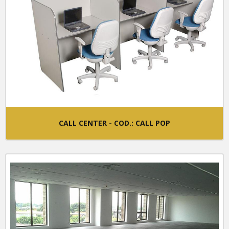
Presidente
Poltrona Presidente - Cod.: CF085BC.CR
Poltrona Presidente - Cod.: CF115BC.PR
Poltrona Presidente - Cod.: CF215.CR
Poltrona Presidente - Cod.: CF415.BC.PR
Poltrona Presidente - Cod.: CF705.BCH.PR
Universitárias
CALL CENTER - COD.: CALL POP
Cadeira Universitária - Cod.: CF090SKIUNI
Cadeira Universitária - Cod.: UNI-002
Cadeira Universitária - Cod.: Uni-003
Cadeira Universitária - Cod.: UNI-004