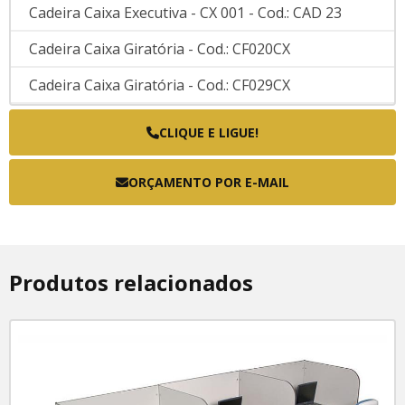
Cadeira Caixa Executiva - CX 001 - Cod.: CAD 23
Cadeira Caixa Giratória - Cod.: CF020CX
Cadeira Caixa Giratória - Cod.: CF029CX
Cadeira Caixa Giratória - Cod.: CF090CX
CLIQUE E LIGUE!
Diretor
ORÇAMENTO POR E-MAIL
Poltrana Diretor - Cod.: FK.TIME.PR
Poltrona Diretor - Cod.: FK.ELITE.PR
Poltrona Diretor - Cod.: FK.LISS.PR
Produtos relacionados
Plásticas, Fixas E Empilháveis
Cadeira fixa - Cod.: FK.BIT.PR
Cadeira para treinamento - Cod.: CF100